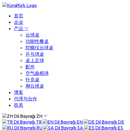
首页
企业
产品
台球桌
功能性餐桌
陀螺仪台球桌
乒乓球桌
桌上足球
配件
空气曲棍球
扑克桌
脚台球桌
博客
代理与合作
联系
ZH
TR
EN
DE
RU
SA
ES