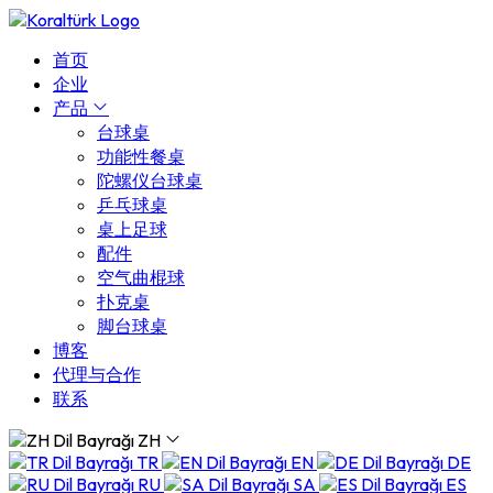
首页
企业
产品
台球桌
功能性餐桌
陀螺仪台球桌
乒乓球桌
桌上足球
配件
空气曲棍球
扑克桌
脚台球桌
博客
代理与合作
联系
ZH
TR
EN
DE
RU
SA
ES