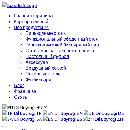
Главная страница
Корпоративный
Все продукты
Бильярдные столы
Функциональный обеденный стол
Гироскопический бильярдный стол
Столы для настольного тенниса
Настольный футбол
Аксессуар
Воздушный хоккей
Покерные столы
Футбильярд
Блог
Франшиза
Связь
RU
TR
EN
DE
SA
ES
ZH