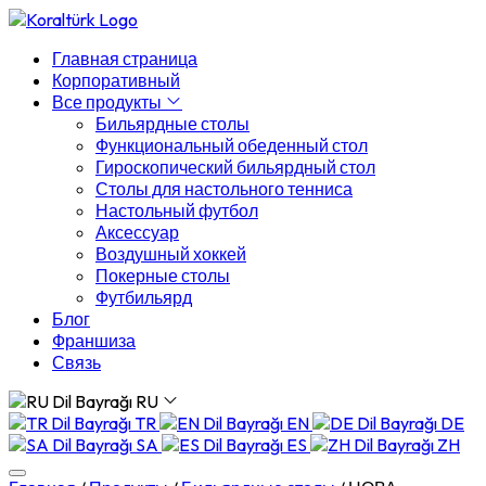
Главная страница
Корпоративный
Все продукты
Бильярдные столы
Функциональный обеденный стол
Гироскопический бильярдный стол
Столы для настольного тенниса
Настольный футбол
Аксессуар
Воздушный хоккей
Покерные столы
Футбильярд
Блог
Франшиза
Связь
RU
TR
EN
DE
SA
ES
ZH