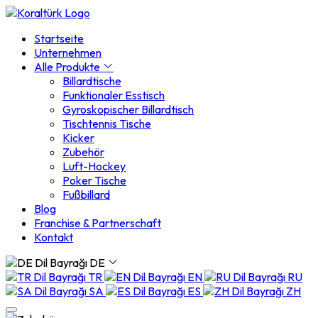
Startseite
Unternehmen
Alle Produkte
Billardtische
Funktionaler Esstisch
Gyroskopischer Billardtisch
Tischtennis Tische
Kicker
Zubehör
Luft-Hockey
Poker Tische
Fußbillard
Blog
Franchise & Partnerschaft
Kontakt
DE
TR
EN
RU
SA
ES
ZH