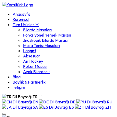
Anasayfa
Kurumsal
Tüm Ürünler
Bilardo Masaları
Fonksiyonel Yemek Masası
Jiroskopik Bilardo Masası
Masa Tenisi Masaları
Langırt
Aksesuar
Air Hockey
Poker Masası
Ayak Bilardosu
Blog
Bayilik & Partnerlik
İletişim
TR
EN
DE
RU
SA
ES
ZH