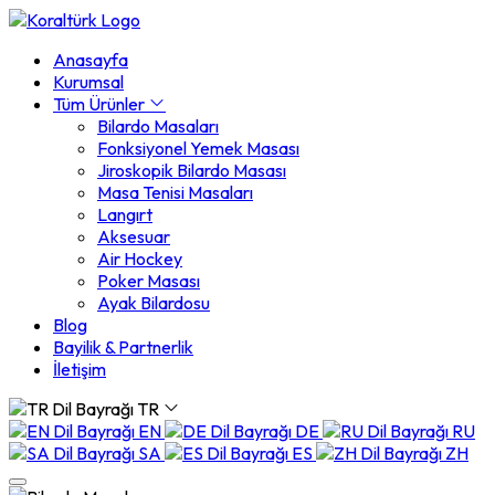
Anasayfa
Kurumsal
Tüm Ürünler
Bilardo Masaları
Fonksiyonel Yemek Masası
Jiroskopik Bilardo Masası
Masa Tenisi Masaları
Langırt
Aksesuar
Air Hockey
Poker Masası
Ayak Bilardosu
Blog
Bayilik & Partnerlik
İletişim
TR
EN
DE
RU
SA
ES
ZH