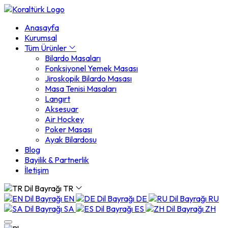
Anasayfa
Kurumsal
Tüm Ürünler
Bilardo Masaları
Fonksiyonel Yemek Masası
Jiroskopik Bilardo Masası
Masa Tenisi Masaları
Langırt
Aksesuar
Air Hockey
Poker Masası
Ayak Bilardosu
Blog
Bayilik & Partnerlik
İletişim
TR
EN
DE
RU
SA
ES
ZH