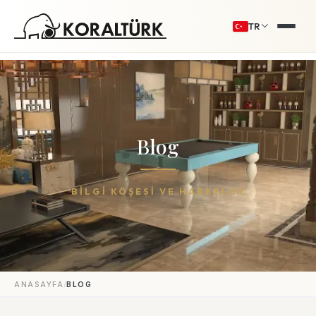
TR
Blog
BİLGİ KÖŞESİ VE HABERLER
/
ANASAYFA
BLOG