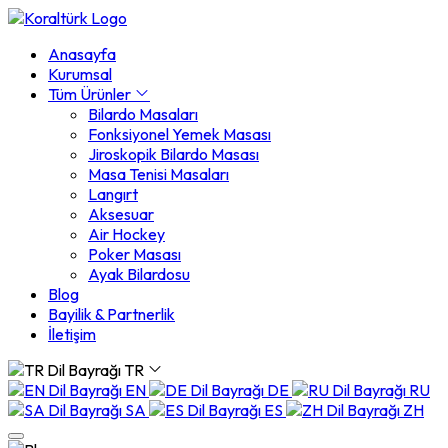
Anasayfa
Kurumsal
Tüm Ürünler
Bilardo Masaları
Fonksiyonel Yemek Masası
Jiroskopik Bilardo Masası
Masa Tenisi Masaları
Langırt
Aksesuar
Air Hockey
Poker Masası
Ayak Bilardosu
Blog
Bayilik & Partnerlik
İletişim
TR
EN
DE
RU
SA
ES
ZH