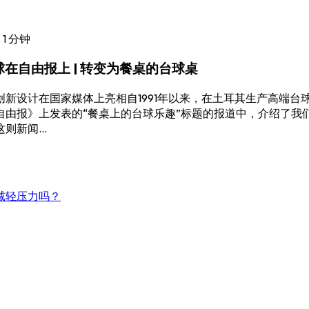
1 分钟
k 台球在自由报上 | 转变为餐桌的台球桌
k台球的创新设计在国家媒体上亮相自1991年以来，在土耳其生产高端台
自由报》上发表的“餐桌上的台球乐趣”标题的报道中，介绍了我
则新闻...