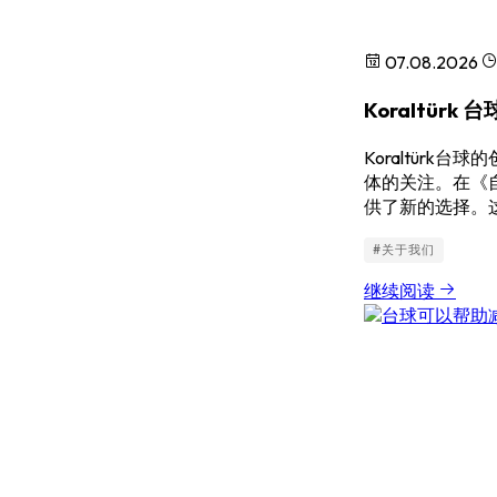
新闻 - 活动
07.08.2026
Koraltür
Koraltür
体的关注。在《
供了新的选择。这
#关于我们
继续阅读