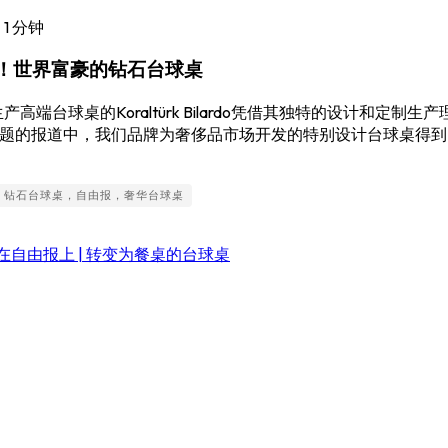
1 分钟
！世界富豪的钻石台球桌
生产高端台球桌的Koraltürk Bilardo凭借其独特的设计
题的报道中，我们品牌为奢侈品市场开发的特别设计台球桌得到了广泛的介
，钻石台球桌，自由报，奢华台球桌