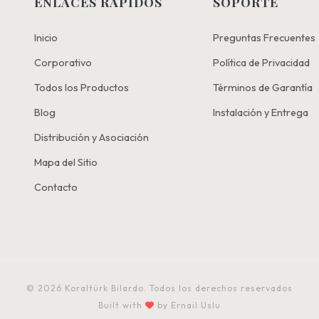
ENLACES RÁPIDOS
SOPORTE
Inicio
Preguntas Frecuentes
Corporativo
Política de Privacidad
Todos los Productos
Términos de Garantía
Blog
Instalación y Entrega
Distribución y Asociación
Mapa del Sitio
Contacto
© 2026 Koraltürk Bilardo. Todos los derechos reservados
Built with
by Ernail Uslu