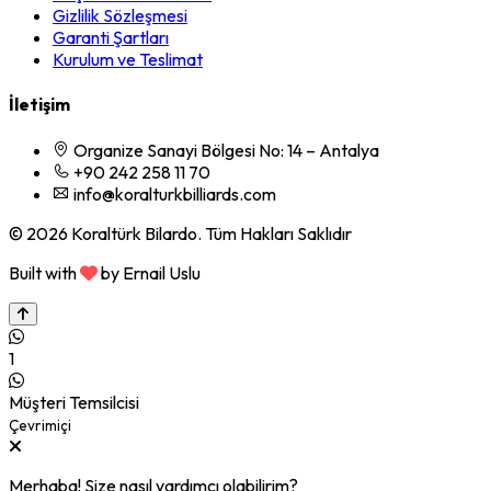
Gizlilik Sözleşmesi
Garanti Şartları
Kurulum ve Teslimat
İletişim
Organize Sanayi Bölgesi No: 14 – Antalya
+90 242 258 11 70
info@koralturkbilliards.com
© 2026 Koraltürk Bilardo. Tüm Hakları Saklıdır
Built with
by Ernail Uslu
1
Müşteri Temsilcisi
Çevrimiçi
Merhaba! Size nasıl yardımcı olabilirim?