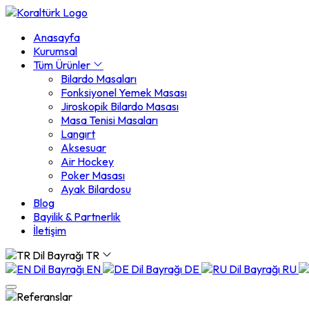
Anasayfa
Kurumsal
Tüm Ürünler
Bilardo Masaları
Fonksiyonel Yemek Masası
Jiroskopik Bilardo Masası
Masa Tenisi Masaları
Langırt
Aksesuar
Air Hockey
Poker Masası
Ayak Bilardosu
Blog
Bayilik & Partnerlik
İletişim
TR
EN
DE
RU