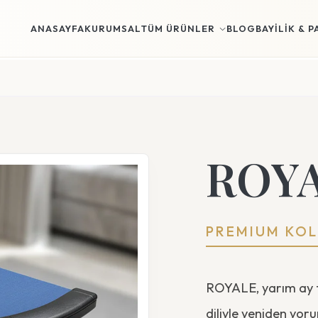
ANASAYFA
KURUMSAL
TÜM ÜRÜNLER
BLOG
BAYILIK & 
ROY
PREMIUM KOL
ROYALE, yarım ay f
diliyle yeniden yo